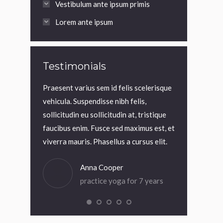
Vestibulum ante ipsum primis
Lorem ante ipsum
Testimonials
viverra lorem
Praesent varius sem id felis scelerisque
Praesent in to
llus at
vehicula. Suspendisse nibh felis,
elit blandit, v
id felis
sollicitudin eu sollicitudin at, tristique
est et velit s
ndisse nibh
faucibus enim. Fusce sed maximus est, et
aliquet mauris.
udin at,
viverra mauris. Phasellus a cursus elit.
magna iaculis 
Anna Cooper
Dia
practice yoga for 7 years
pra
or 5 years