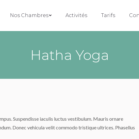
Nos Chambres
Nos Chambres
Activités
Activités
Tarifs
Tarifs
Con
Con
Hatha Yoga
empus. Suspendisse iaculis luctus vestibulum. Mauris ornare
ndum. Donec vehicula velit commodo tristique ultrices. Phasellus