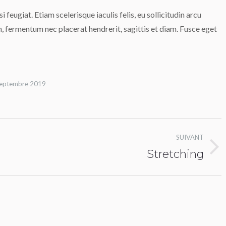
 feugiat. Etiam scelerisque iaculis felis, eu sollicitudin arcu
im, fermentum nec placerat hendrerit, sagittis et diam. Fusce eget
septembre 2019
SUIVANT
Stretching
Album
suivant
: