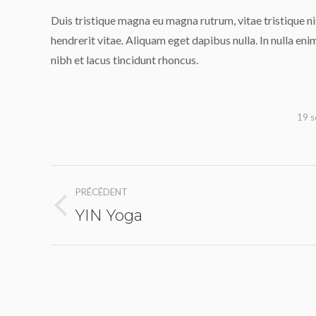
Duis tristique magna eu magna rutrum, vitae tristique nisi
hendrerit vitae. Aliquam eget dapibus nulla. In nulla en
nibh et lacus tincidunt rhoncus.
19 
Navigation
PRÉCÉDENT
album
YIN Yoga
Album
précédent
: